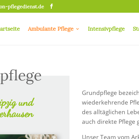
on-pflegedienst.de
artseite
Ambulante Pflege
Intensivpflege
St
pflege
Grundpflege bezeic
ipzig und
wiederkehrende Pfle
erhausen
des alltäglichen Le
auch direkte Pflege 
Unser Team vom Arko