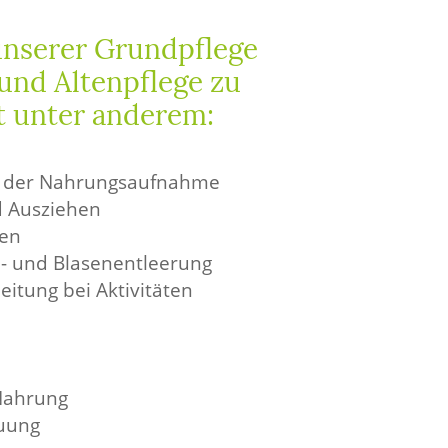
unserer Grundpflege
und Altenpflege zu
t unter anderem:
i der Nahrungsaufnahme
d Ausziehen
en
m- und Blasenentleerung
leitung bei Aktivitäten
Nahrung
uung