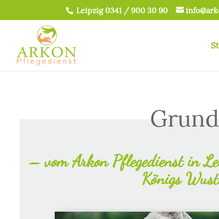
Leipzig 0341 / 900 30 90
info@ark
St
Grund
– vom Arkon Pflegedienst in Le
Königs Wust