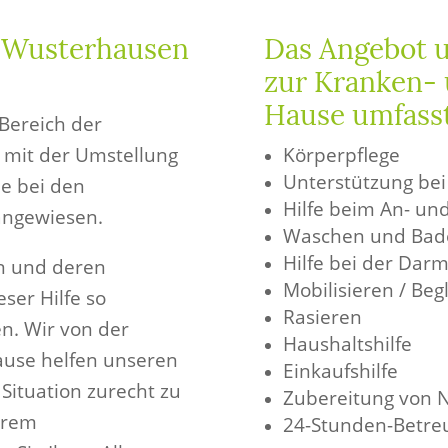
s Wusterhausen
Das Angebot 
zur Kranken- 
Hause umfass
Bereich der
r mit der Umstellung
Körperpflege
Unterstützung be
ie bei den
Hilfe beim An- un
 angewiesen.
Waschen und Bad
Hilfe bei der Dar
n und deren
Mobilisieren / Beg
er Hilfe so
Rasieren
n. Wir von der
Haushaltshilfe
ause helfen unseren
Einkaufshilfe
 Situation zurecht zu
Zubereitung von 
ihrem
24-Stunden-Betre